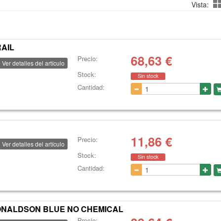
Vista:
RAIL
68,63
€
Precio:
Ver detalles del artículo
Stock:
Sin stock
Cantidad:
11,86
€
Precio:
Ver detalles del artículo
Stock:
Sin stock
Cantidad:
 DONALDSON BLUE NO CHEMICAL
Precio: